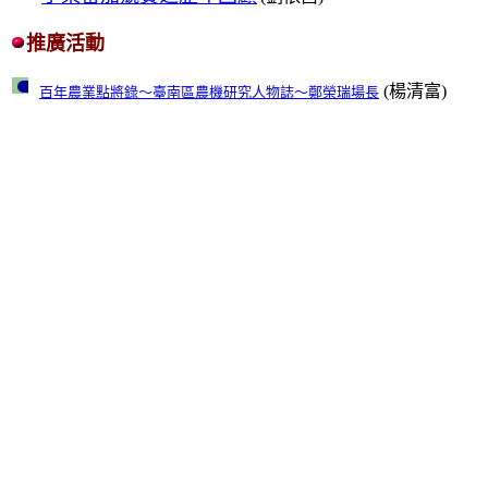
推廣活動
(楊清富)
百年農業點將錄～臺南區農機研究人物誌～鄭榮瑞場長