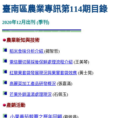
臺南區農業專訊第114期目錄
2020年12月出刊 (季刊)
農業新知與技術
稻米食味分析介紹
(揚智哲)
電信蘭切葉採後保鮮處理流程介紹
(王美琴)
紅龍果套袋發展現況與果實套袋效應
(黃士晃)
高麗菜加工產品研發概況
(張嘉滿)
芒果外銷溫湯處理現況
(石佩玉)
產銷活動
小果番茄競賽之歷年回顧
(劉依昌)